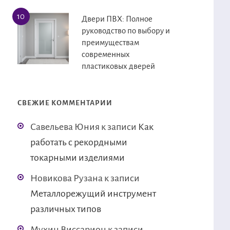
Двери ПВХ: Полное
руководство по выбору и
преимуществам
современных
пластиковых дверей
СВЕЖИЕ КОММЕНТАРИИ
Савельева Юния
к записи
Как
работать с рекордными
токарными изделиями
Новикова Рузана
к записи
Металлорежущий инструмент
различных типов
Мухин Виссарион
к записи