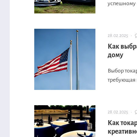
успешному 
28.02.2025 ·
Как выбр
дому
Выбор токар
требующая 
28.02.2025 ·
Как тока
креативн