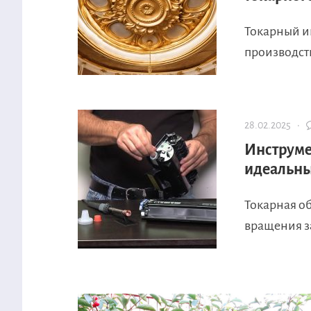
Токарный и
производств
28.02.2025 ·
Инструме
идеальны
Токарная о
вращения за