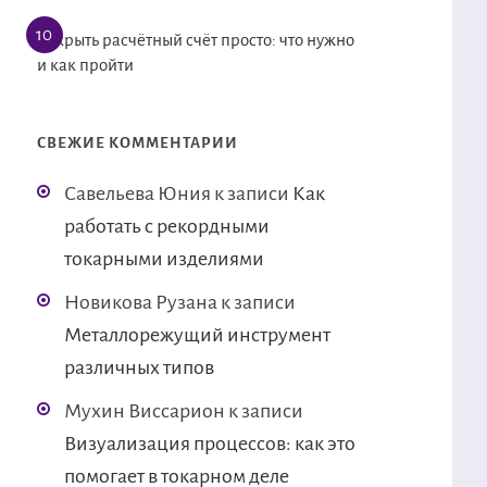
Открыть расчётный счёт просто: что нужно
и как пройти
СВЕЖИЕ КОММЕНТАРИИ
Савельева Юния
к записи
Как
работать с рекордными
токарными изделиями
Новикова Рузана
к записи
Металлорежущий инструмент
различных типов
Мухин Виссарион
к записи
Визуализация процессов: как это
помогает в токарном деле