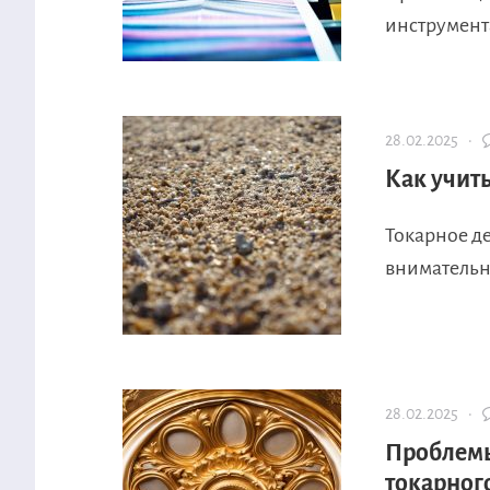
инструмента
28.02.2025 ·
Как учить
Токарное де
внимательно
28.02.2025 ·
Проблемы
токарног