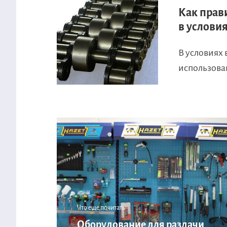
Как прав
в услови
В условиях
использован
Что еще почитать:
Оборудование для раздачи