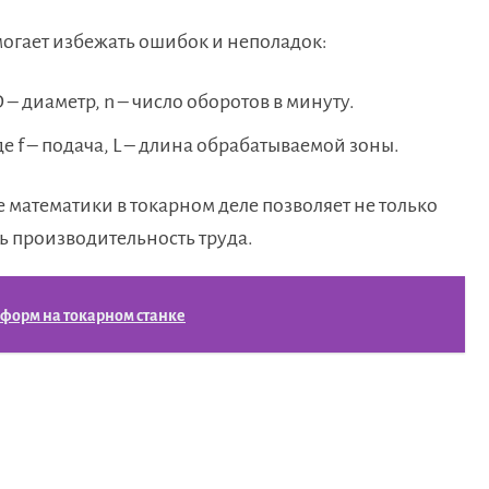
огает избежать ошибок и неполадок:
е D – диаметр, n – число оборотов в минуту.
, где f – подача, L – длина обрабатываемой зоны.
 математики в токарном деле позволяет не только
ь производительность труда.
форм на токарном станке