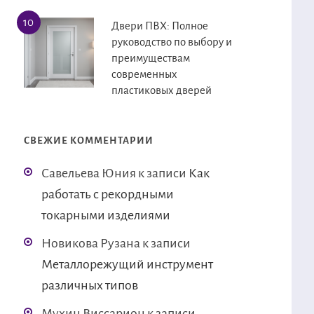
Двери ПВХ: Полное
руководство по выбору и
преимуществам
современных
пластиковых дверей
СВЕЖИЕ КОММЕНТАРИИ
Савельева Юния
к записи
Как
работать с рекордными
токарными изделиями
Новикова Рузана
к записи
Металлорежущий инструмент
различных типов
Мухин Виссарион
к записи