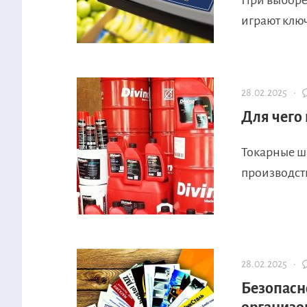
При выборе
играют ключ
28.02.2025 ·
Для чего
Токарные ш
производств
28.02.2025 ·
Безопасно