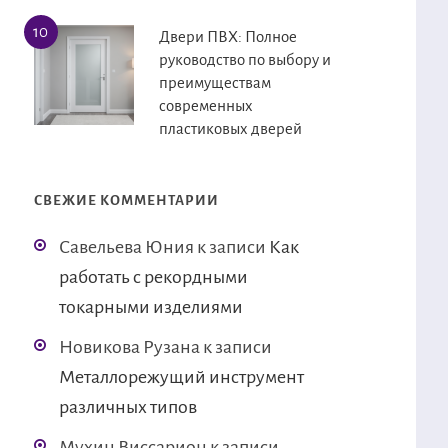
Двери ПВХ: Полное
руководство по выбору и
преимуществам
современных
пластиковых дверей
СВЕЖИЕ КОММЕНТАРИИ
Савельева Юния
к записи
Как
работать с рекордными
токарными изделиями
Новикова Рузана
к записи
Металлорежущий инструмент
различных типов
Мухин Виссарион
к записи