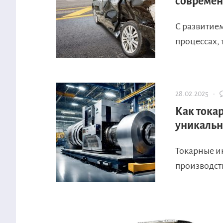
современ
С развитие
процессах, 
28.02.2025 ·
Как тока
уникальн
Токарные и
производств