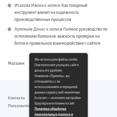
Исакова Ивона
к записи
Как токарный
инструмент влияет на надежность
производственных процессов
Артемьев Денис
к записи
Полное руководство по
остеклению балконов: важность проверки на
ботов и правильное взаимодействие с сайтом
Мы используем файлы cookie.
Магазин
Они помогают улучшать сайт и
делать его удобнее.
Нажимая «Принять», вы
соглашаетесь с их
использованием и передачей
данных сервису веб-аналитики.
Контакты
Карта сайта
Если нет — измените настройки
браузера или покиньте сайт.
Пользовательское соглашение
Политика обработки
персональных данных и