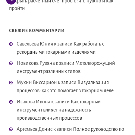
Открыть расчётный счёт просто: что нужно и как
пройти
СВЕЖИЕ КОММЕНТАРИИ
Савельева Юния
к записи
Как работать с
рекордными токарными изделиями
Новикова Рузана
к записи
Металлорежущий
инструмент различных типов
Мухин Виссарион
к записи
Визуализация
процессов: как это помогает в токарном деле
Исакова Ивона
к записи
Как токарный
инструмент влияет на надежность
производственных процессов
Артемьев Денис
к записи
Полное руководство по