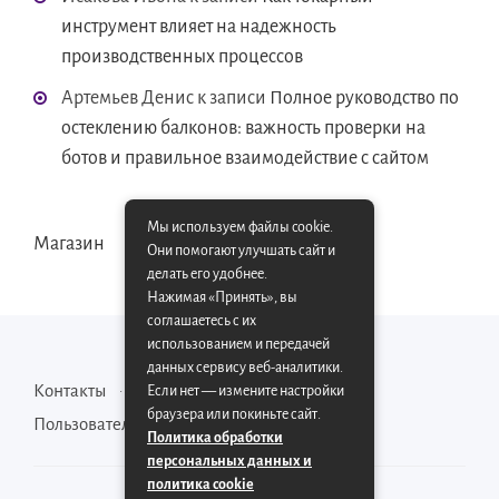
инструмент влияет на надежность
производственных процессов
Артемьев Денис
к записи
Полное руководство по
остеклению балконов: важность проверки на
ботов и правильное взаимодействие с сайтом
Мы используем файлы cookie.
Магазин
Они помогают улучшать сайт и
делать его удобнее.
Нажимая «Принять», вы
соглашаетесь с их
использованием и передачей
данных сервису веб-аналитики.
Контакты
Карта сайта
Если нет — измените настройки
браузера или покиньте сайт.
Пользовательское соглашение
Политика обработки
персональных данных и
политика cookie