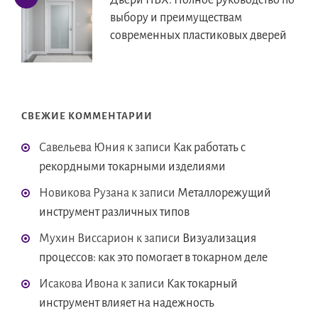
Двери ПВХ: Полное руководство по
выбору и преимуществам
современных пластиковых дверей
СВЕЖИЕ КОММЕНТАРИИ
Савельева Юния
к записи
Как работать с
рекордными токарными изделиями
Новикова Рузана
к записи
Металлорежущий
инструмент различных типов
Мухин Виссарион
к записи
Визуализация
процессов: как это помогает в токарном деле
Исакова Ивона
к записи
Как токарный
инструмент влияет на надежность