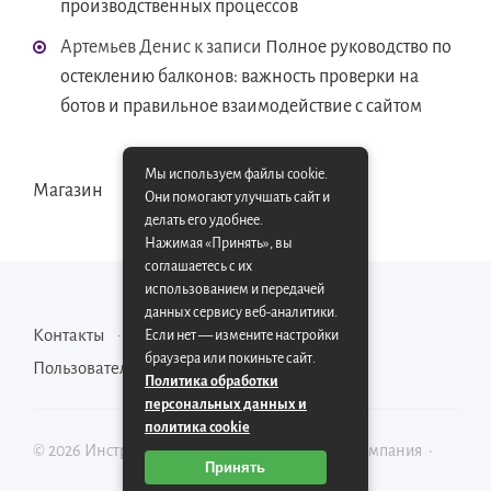
производственных процессов
Артемьев Денис
к записи
Полное руководство по
остеклению балконов: важность проверки на
ботов и правильное взаимодействие с сайтом
Мы используем файлы cookie.
Магазин
Они помогают улучшать сайт и
делать его удобнее.
Нажимая «Принять», вы
соглашаетесь с их
использованием и передачей
данных сервису веб-аналитики.
Контакты
Карта сайта
Если нет — измените настройки
браузера или покиньте сайт.
Пользовательское соглашение
Политика обработки
персональных данных и
политика cookie
©
2026
Инструментально-производственная компания
·
Принять