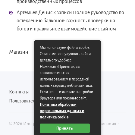
производственных процессов
Артемьев Денис
к записи
Полное руководство по
остеклению балконов: важность проверки на
ботов и правильное взаимодействие с сайтом
Мы используем файлы cookie.
Магазин
Они помогают улучшать сайт и
делать его удобнее.
Нажимая «Принять», вы
соглашаетесь с их
использованием и передачей
данных сервису веб-аналитики.
Контакты
Карта сайта
Если нет — измените настройки
браузера или покиньте сайт.
Пользовательское соглашение
Политика обработки
персональных данных и
политика cookie
©
2026
Инструментально-производственная компания
·
Принять