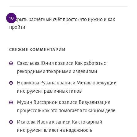
Открыть расчётный счёт просто: что нужно и как
пройти
СВЕЖИЕ КОММЕНТАРИИ
Савельева Юния
к записи
Как работать с
рекордными токарными изделиями
Новикова Рузана
к записи
Металлорежущий
инструмент различных типов
Мухин Виссарион
к записи
Визуализация
процессов: как это помогает в токарном деле
Исакова Ивона
к записи
Как токарный
инструмент влияет на надежность