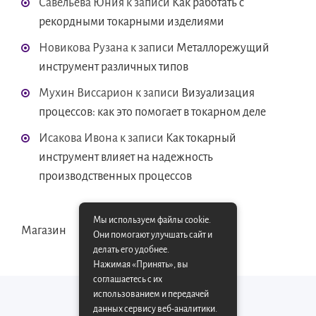
Савельева Юния
к записи
Как работать с
рекордными токарными изделиями
Новикова Рузана
к записи
Металлорежущий
инструмент различных типов
Мухин Виссарион
к записи
Визуализация
процессов: как это помогает в токарном деле
Исакова Ивона
к записи
Как токарный
инструмент влияет на надежность
производственных процессов
Мы используем файлы cookie.
Магазин
Они помогают улучшать сайт и
делать его удобнее.
Нажимая «Принять», вы
соглашаетесь с их
использованием и передачей
данных сервису веб-аналитики.