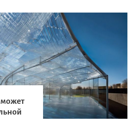
 может
альной