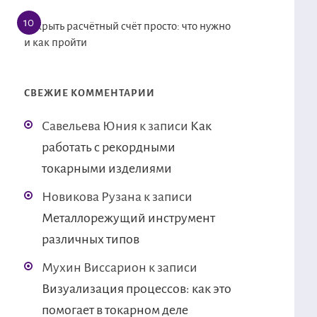
Открыть расчётный счёт просто: что нужно
и как пройти
СВЕЖИЕ КОММЕНТАРИИ
Савельева Юния
к записи
Как
работать с рекордными
токарными изделиями
Новикова Рузана
к записи
Металлорежущий инструмент
различных типов
Мухин Виссарион
к записи
Визуализация процессов: как это
помогает в токарном деле