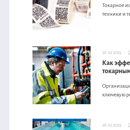
Токарное ис
техники и т
28.02.2025 ·
Как эффе
токарным
Организаци
ключевую р
28.02.2025 ·