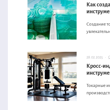
Как созд
инструме
Создание т
увлекательн
28.02.2025 ·
Кросс-ин
инструме
Токарные и
производст