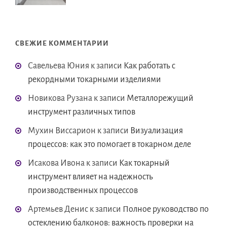
СВЕЖИЕ КОММЕНТАРИИ
Савельева Юния
к записи
Как работать с
рекордными токарными изделиями
Новикова Рузана
к записи
Металлорежущий
инструмент различных типов
Мухин Виссарион
к записи
Визуализация
процессов: как это помогает в токарном деле
Исакова Ивона
к записи
Как токарный
инструмент влияет на надежность
производственных процессов
Артемьев Денис
к записи
Полное руководство по
остеклению балконов: важность проверки на