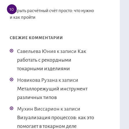
Открыть расчётный счёт просто: что нужно
и как пройти
СВЕЖИЕ КОММЕНТАРИИ
Савельева Юния
к записи
Как
работать с рекордными
токарными изделиями
Новикова Рузана
к записи
Металлорежущий инструмент
различных типов
Мухин Виссарион
к записи
Визуализация процессов: как это
помогает в токарном деле