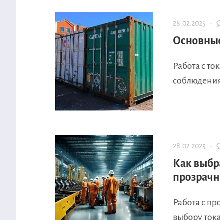
28.02.2025 ·
Основные
Работа с т
соблюдения
28.02.2025 ·
Как выбр
прозрач
Работа с п
выбору тока