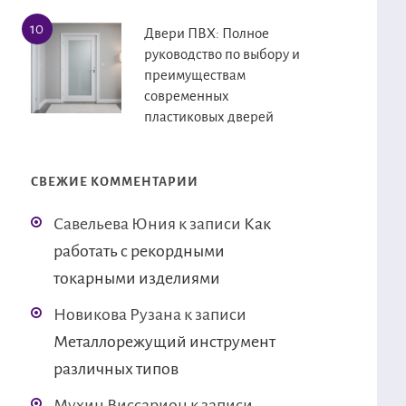
Двери ПВХ: Полное
руководство по выбору и
преимуществам
современных
пластиковых дверей
СВЕЖИЕ КОММЕНТАРИИ
Савельева Юния
к записи
Как
работать с рекордными
токарными изделиями
Новикова Рузана
к записи
Металлорежущий инструмент
различных типов
Мухин Виссарион
к записи