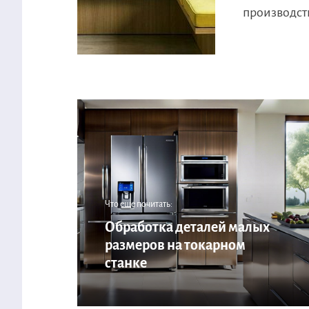
производств
Что еще почитать:
Обработка деталей малых
размеров на токарном
станке