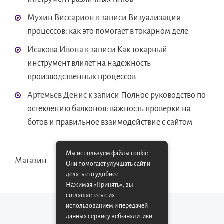
Мухин Виссарион
к записи
Визуализация
процессов: как это помогает в токарном деле
Исакова Ивона
к записи
Как токарный
инструмент влияет на надежность
производственных процессов
Артемьев Денис
к записи
Полное руководство по
остеклению балконов: важность проверки на
ботов и правильное взаимодействие с сайтом
Мы используем файлы cookie.
Магазин
Они помогают улучшать сайт и
делать его удобнее.
Нажимая «Принять», вы
соглашаетесь с их
использованием и передачей
данных сервису веб-аналитики.