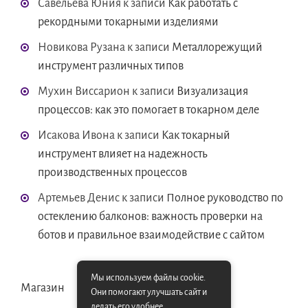
Савельева Юния
к записи
Как работать с
рекордными токарными изделиями
Новикова Рузана
к записи
Металлорежущий
инструмент различных типов
Мухин Виссарион
к записи
Визуализация
процессов: как это помогает в токарном деле
Исакова Ивона
к записи
Как токарный
инструмент влияет на надежность
производственных процессов
Артемьев Денис
к записи
Полное руководство по
остеклению балконов: важность проверки на
ботов и правильное взаимодействие с сайтом
Мы используем файлы cookie.
Магазин
Они помогают улучшать сайт и
делать его удобнее.