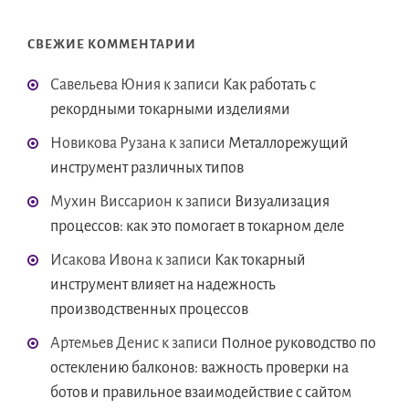
СВЕЖИЕ КОММЕНТАРИИ
Савельева Юния
к записи
Как работать с
рекордными токарными изделиями
Новикова Рузана
к записи
Металлорежущий
инструмент различных типов
Мухин Виссарион
к записи
Визуализация
процессов: как это помогает в токарном деле
Исакова Ивона
к записи
Как токарный
инструмент влияет на надежность
производственных процессов
Артемьев Денис
к записи
Полное руководство по
остеклению балконов: важность проверки на
ботов и правильное взаимодействие с сайтом