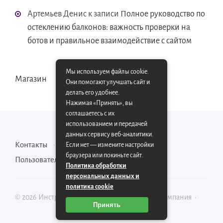
Артемьев Денис
к записи
Полное руководство по
остеклению балконов: важность проверки на
ботов и правильное взаимодействие с сайтом
Мы используем файлы cookie.
Магазин
Они помогают улучшать сайт и
делать его удобнее.
Нажимая «Принять», вы
соглашаетесь с их
использованием и передачей
данных сервису веб-аналитики.
Контакты
Карта сайта
Если нет — измените настройки
браузера или покиньте сайт.
Пользовательское соглашение
Политика обработки
персональных данных и
политика cookie
©
2026
Инструментально-производственная компания
·
Принять