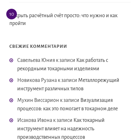
Открыть расчётный счёт просто: что нужно и как
пройти
СВЕЖИЕ КОММЕНТАРИИ
Савельева Юния
к записи
Как работать с
рекордными токарными изделиями
Новикова Рузана
к записи
Металлорежущий
инструмент различных типов
Мухин Виссарион
к записи
Визуализация
процессов: как это помогает в токарном деле
Исакова Ивона
к записи
Как токарный
инструмент влияет на надежность
производственных процессов