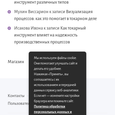
инструмент различных типов
Мухин Виссарион
к записи
Визуализация
процессов: как это помогает в токарном деле
Исакова Ивона
к записи
Как токарный
инструмент влияет на надежность
производственных процессов
Мы используем файлы cookie.
Магазин
Они помогают улучшать сайт и
делать его удобнее.
Нажимая «Принять», вы
соглашаетесь с их
использованием и передачей
данных сервису веб-аналитики.
Контакты
Карта сайта
Если нет — измените настройки
браузера или покиньте сайт.
Пользовательское соглашение
Политика обработки
персональных данных и