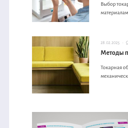
Выбор тока
материалами
28.02.2025 ·
Методы п
Токарная о
механическо