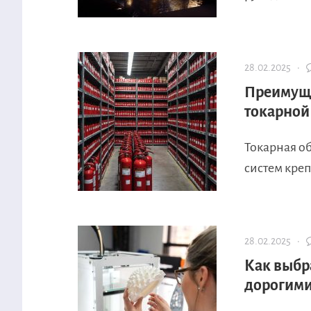
28.02.2025 ·
Преимуще
токарной
Токарная о
систем креп
28.02.2025 ·
Как выбр
дорогими