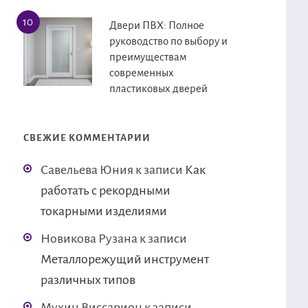
Двери ПВХ: Полное
руководство по выбору и
преимуществам
современных
пластиковых дверей
СВЕЖИЕ КОММЕНТАРИИ
Савельева Юния
к записи
Как
работать с рекордными
токарными изделиями
Новикова Рузана
к записи
Металлорежущий инструмент
различных типов
Мухин Виссарион
к записи