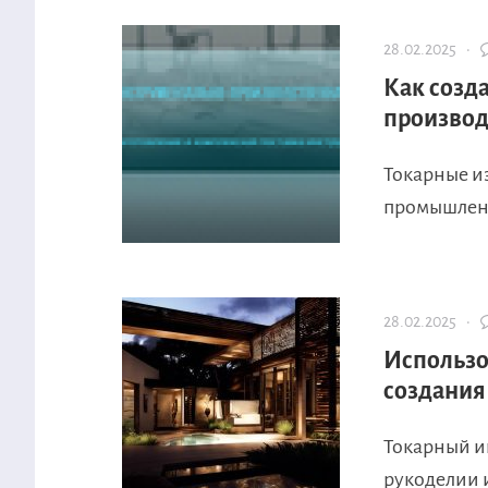
28.02.2025 ·
Как созд
производ
Токарные и
промышленно
28.02.2025 ·
Использо
создания
Токарный и
рукоделии и