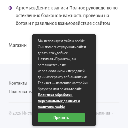
Артемьев Денис
к записи
Полное руководство по
остеклению балконов: важность проверки на
ботов и правильное взаимодействие с сайтом
Мы используем файлы cookie.
Магазин
Они помогают улучшать сайт и
делать его удобнее.
Нажимая «Принять», вы
соглашаетесь с их
использованием и передачей
данных сервису веб-аналитики.
Контакты
Карта сайта
Если нет — измените настройки
браузера или покиньте сайт.
Пользовательское соглашение
Политика обработки
персональных данных и
политика cookie
©
2026
Инструментально-производственная компания
·
Принять