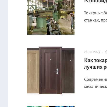
Разновид
Токарные б
станках, п
28.02.2025 ·
Как тока
лучших р
Современны
механическ