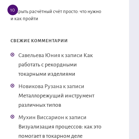
Открыть расчётный счёт просто: что нужно
и как пройти
СВЕЖИЕ КОММЕНТАРИИ
Савельева Юния
к записи
Как
работать с рекордными
токарными изделиями
Новикова Рузана
к записи
Металлорежущий инструмент
различных типов
Мухин Виссарион
к записи
Визуализация процессов: как это
помогает в токарном деле