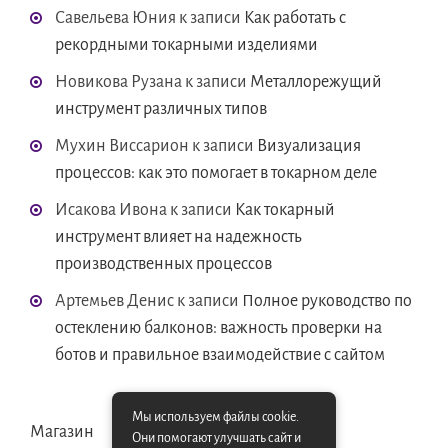
Савельева Юния
к записи
Как работать с
рекордными токарными изделиями
Новикова Рузана
к записи
Металлорежущий
инструмент различных типов
Мухин Виссарион
к записи
Визуализация
процессов: как это помогает в токарном деле
Исакова Ивона
к записи
Как токарный
инструмент влияет на надежность
производственных процессов
Артемьев Денис
к записи
Полное руководство по
остеклению балконов: важность проверки на
ботов и правильное взаимодействие с сайтом
Мы используем файлы cookie.
Магазин
Они помогают улучшать сайт и