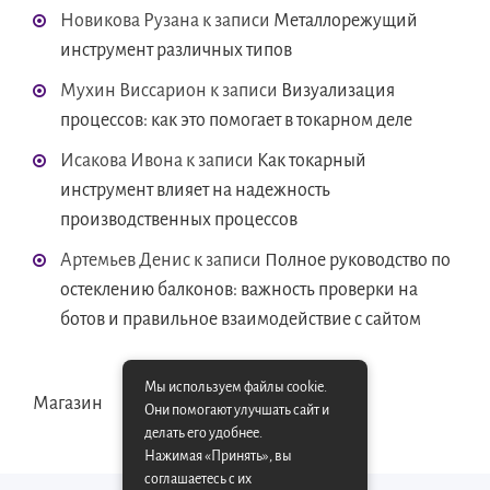
Новикова Рузана
к записи
Металлорежущий
инструмент различных типов
Мухин Виссарион
к записи
Визуализация
процессов: как это помогает в токарном деле
Исакова Ивона
к записи
Как токарный
инструмент влияет на надежность
производственных процессов
Артемьев Денис
к записи
Полное руководство по
остеклению балконов: важность проверки на
ботов и правильное взаимодействие с сайтом
Мы используем файлы cookie.
Магазин
Они помогают улучшать сайт и
делать его удобнее.
Нажимая «Принять», вы
соглашаетесь с их