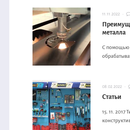
11.11.2022 ·
Преимуще
металла
С помощью 
обрабатыват
08.02.2022 ·
Статьи
15. 11. 201
конструкти