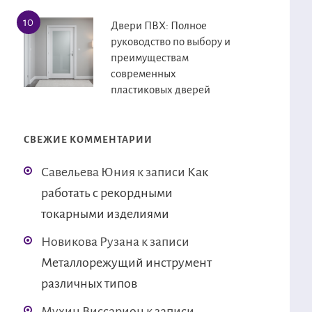
Двери ПВХ: Полное
руководство по выбору и
преимуществам
современных
пластиковых дверей
СВЕЖИЕ КОММЕНТАРИИ
Савельева Юния
к записи
Как
работать с рекордными
токарными изделиями
Новикова Рузана
к записи
Металлорежущий инструмент
различных типов
Мухин Виссарион
к записи