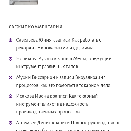
СВЕЖИЕ КОММЕНТАРИИ
Савельева Юния
к записи
Как работать с
рекордными токарными изделиями
Новикова Рузана
к записи
Металлорежущий
инструмент различных типов
Мухин Виссарион
к записи
Визуализация
процессов: как это помогает в токарном деле
Исакова Ивона
к записи
Как токарный
инструмент влияет на надежность
производственных процессов
Артемьев Денис
к записи
Полное руководство по
остеклению балконов: важность проверки на