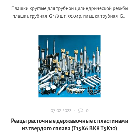
Плашки круглые для трубной цилиндрической резьбы
плашка трубная G 1/8 шт. 35,04р. плашка трубная G...
07.02.2022 ·
0
Резцы расточные державочные с пластинами
из твердого сплава (Т15К6 ВК8 Т5К10)