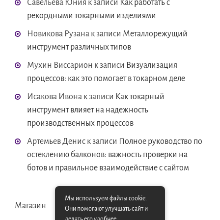
Савельева Юния
к записи
Как работать с
рекордными токарными изделиями
Новикова Рузана
к записи
Металлорежущий
инструмент различных типов
Мухин Виссарион
к записи
Визуализация
процессов: как это помогает в токарном деле
Исакова Ивона
к записи
Как токарный
инструмент влияет на надежность
производственных процессов
Артемьев Денис
к записи
Полное руководство по
остеклению балконов: важность проверки на
ботов и правильное взаимодействие с сайтом
Мы используем файлы cookie.
Магазин
Они помогают улучшать сайт и
делать его удобнее.