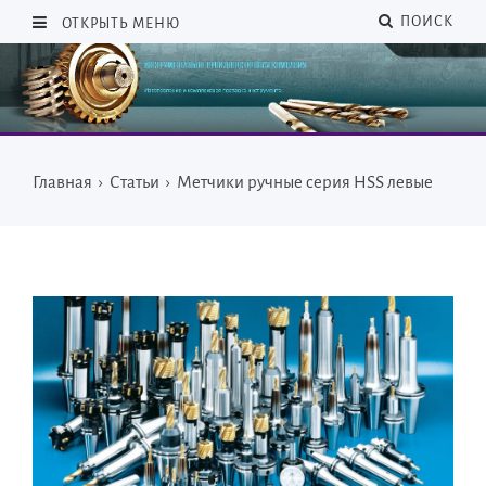
ПОИСК
ОТКРЫТЬ МЕНЮ
Главная
›
Статьи
›
Метчики ручные серия HSS левые