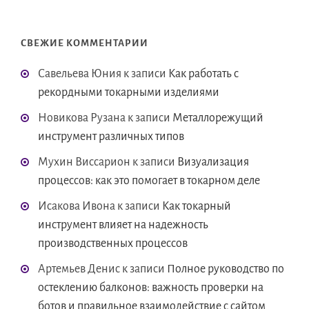
СВЕЖИЕ КОММЕНТАРИИ
Савельева Юния
к записи
Как работать с
рекордными токарными изделиями
Новикова Рузана
к записи
Металлорежущий
инструмент различных типов
Мухин Виссарион
к записи
Визуализация
процессов: как это помогает в токарном деле
Исакова Ивона
к записи
Как токарный
инструмент влияет на надежность
производственных процессов
Артемьев Денис
к записи
Полное руководство по
остеклению балконов: важность проверки на
ботов и правильное взаимодействие с сайтом