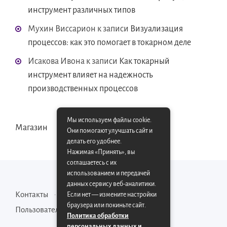
инструмент различных типов
Мухин Виссарион
к записи
Визуализация
процессов: как это помогает в токарном деле
Исакова Ивона
к записи
Как токарный
инструмент влияет на надежность
производственных процессов
Мы используем файлы cookie.
Магазин
Они помогают улучшать сайт и
делать его удобнее.
Нажимая «Принять», вы
соглашаетесь с их
использованием и передачей
данных сервису веб-аналитики.
Контакты
Карта сайта
Если нет — измените настройки
браузера или покиньте сайт.
Пользовательское соглашение
Политика обработки
персональных данных и