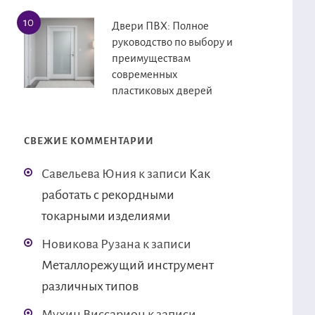
Двери ПВХ: Полное
руководство по выбору и
преимуществам
современных
пластиковых дверей
СВЕЖИЕ КОММЕНТАРИИ
Савельева Юния
к записи
Как
работать с рекордными
токарными изделиями
Новикова Рузана
к записи
Металлорежущий инструмент
различных типов
Мухин Виссарион
к записи