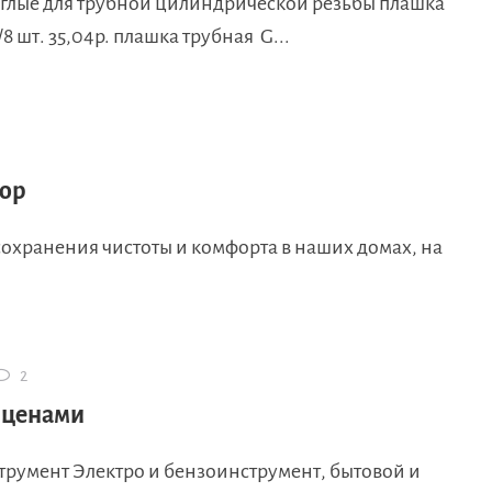
глые для трубной цилиндрической резьбы плашка
8 шт. 35,04р. плашка трубная G...
бор
охранения чистоты и комфорта в наших домах, на
2
с ценами
румент Электро и бензоинструмент, бытовой и