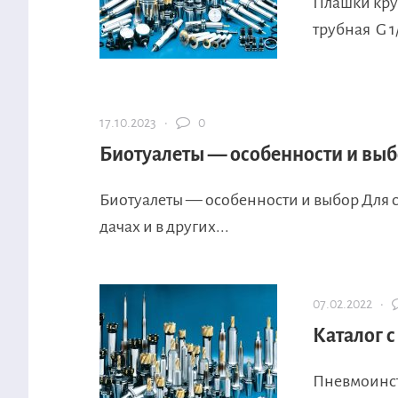
Плашки кру
трубная G 1/
17.10.2023 ·
0
Биотуалеты — особенности и вы
Биотуалеты — особенности и выбор Для с
дачах и в других...
07.02.2022 ·
Каталог 
Пневмоинст