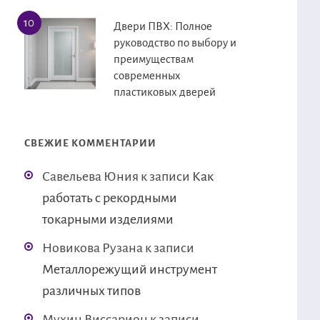
Двери ПВХ: Полное
руководство по выбору и
преимуществам
современных
пластиковых дверей
СВЕЖИЕ КОММЕНТАРИИ
Савельева Юния
к записи
Как
работать с рекордными
токарными изделиями
Новикова Рузана
к записи
Металлорежущий инструмент
различных типов
Мухин Виссарион
к записи