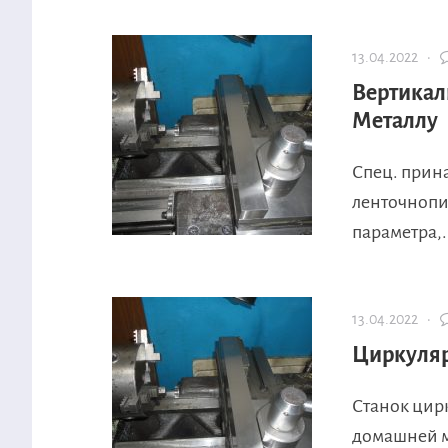
13.04.2022 ·
Вертикал
Металлу
Спец. прин
ленточнопи
параметра,.
13.04.2022 ·
Циркуля
Станок цир
домашней м