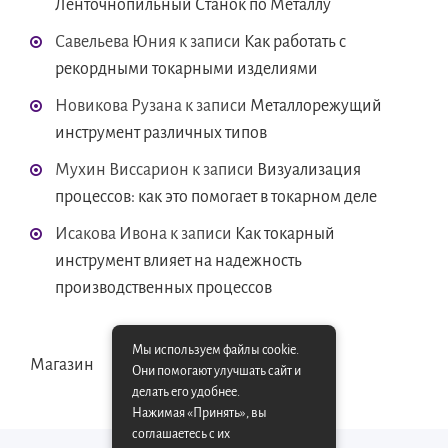
Ленточнопильный Станок по Металлу
Савельева Юния
к записи
Как работать с
рекордными токарными изделиями
Новикова Рузана
к записи
Металлорежущий
инструмент различных типов
Мухин Виссарион
к записи
Визуализация
процессов: как это помогает в токарном деле
Исакова Ивона
к записи
Как токарный
инструмент влияет на надежность
производственных процессов
Мы используем файлы cookie.
Магазин
Они помогают улучшать сайт и
делать его удобнее.
Нажимая «Принять», вы
соглашаетесь с их