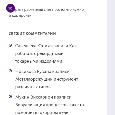
Открыть расчётный счёт просто: что нужно
и как пройти
СВЕЖИЕ КОММЕНТАРИИ
Савельева Юния
к записи
Как
работать с рекордными
токарными изделиями
Новикова Рузана
к записи
Металлорежущий инструмент
различных типов
Мухин Виссарион
к записи
Визуализация процессов: как это
помогает в токарном деле