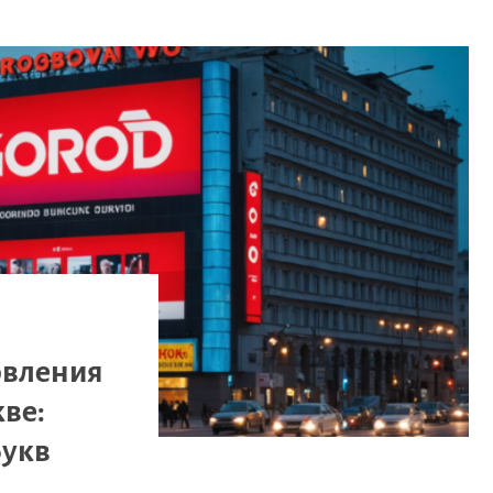
овления
ве:
Букв