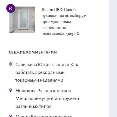
Двери ПВХ: Полное
руководство по выбору и
преимуществам
современных
пластиковых дверей
СВЕЖИЕ КОММЕНТАРИИ
Савельева Юния
к записи
Как
работать с рекордными
токарными изделиями
Новикова Рузана
к записи
Металлорежущий инструмент
различных типов
Мухин Виссарион
к записи