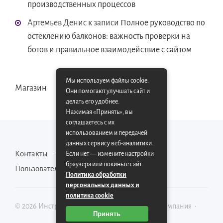
производственных процессов
Артемьев Денис
к записи
Полное руководство по
остеклению балконов: важность проверки на
ботов и правильное взаимодействие с сайтом
Мы используем файлы cookie.
Магазин
Они помогают улучшать сайт и
делать его удобнее.
Нажимая «Принять», вы
соглашаетесь с их
использованием и передачей
данных сервису веб-аналитики.
Контакты
Карта сайта
Если нет — измените настройки
браузера или покиньте сайт.
Пользовательское соглашение
Политика обработки
персональных данных и
политика cookie
©
2026
Инструментально-производственная компания
·
Принять