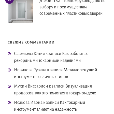
Двери ПВХ: Полное руководство по
выбору и преимуществам
современных пластиковых дверей
СВЕЖИЕ КОММЕНТАРИИ
Савельева Юния
к записи
Как работать с
рекордными токарными изделиями
Новикова Рузана
к записи
Металлорежущий
инструмент различных типов
Мухин Виссарион
к записи
Визуализация
процессов: как это помогает в токарном деле
Исакова Ивона
к записи
Как токарный
инструмент влияет на надежность