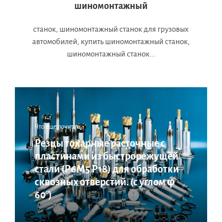
шиномонтажный
станок, шиномонтажный станок для грузовых
автомобилей, купить шиномонтажный станок,
шиномонтажный станок...
Что еще почитать:
Резцы токарные расточные с
пластинами из быстрорежущей
стали (Р6М5 Р18) для обработки
сквозных отверстий. (с углом φ
60°)