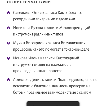
СВЕЖИЕ КОММЕНТАРИИ
Савельева Юния
к записи
Как работать с
рекордными токарными изделиями
Новикова Рузана
к записи
Металлорежущий
инструмент различных типов
Мухин Виссарион
к записи
Визуализация
процессов: как это помогает в токарном деле
Исакова Ивона
к записи
Как токарный
инструмент влияет на надежность
производственных процессов
Артемьев Денис
к записи
Полное руководство по
остеклению балконов: важность проверки на
ботов и правильное взаимодействие с сайтом