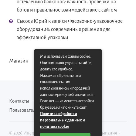
остеклению балконов: важность проверки на
ботов и правильное взаимодействие с сайтом
Сысоев Юрий
к записи
Фасовочно-упаковочное
оборудование: современные решения для
эффективной упаковки
Мы используем файлы cookie.
Магазин
Они помогают улучшать сайт и
делать его удобнее.
Нажимая «Принять», вы
соглашаетесь с их
использованием и передачей
данных сервису веб-аналитики.
Контакты
Карта сайта
Если нет — измените настройки
браузера или покиньте сайт.
Пользовательское соглашение
Политика обработки
персональных данных и
политика cookie
©
2026
Инструментально-производственная компания
·