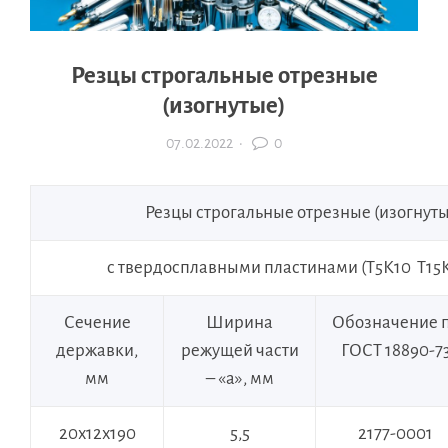
Резцы строгальные отрезные
(изогнутые)
07.02.2022
·
0
Резцы строгальные отрезные (изогнут
с твердосплавными пластинами (Т5К10 Т15
Сечение
Ширина
Обозначение 
державки,
режущей части
ГОСТ 18890-7
мм
– «а», мм
20х12х190
5,5
2177-0001