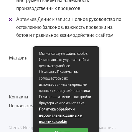
инструмент влияет на надежность
производственных процессов
Артемьев Денис
к записи
Полное руководство по
остеклению балконов: важность проверки на
ботов и правильное взаимодействие с сайтом
Мы используем файлы cookie.
Магазин
Они помогают улучшать сайт и
делать его удобнее.
Нажимая «Принять», вы
соглашаетесь с их
использованием и передачей
данных сервису веб-аналитики.
Контакты
Карта сайта
Если нет — измените настройки
браузера или покиньте сайт.
Пользовательское соглашение
Политика обработки
персональных данных и
политика cookie
©
2026
Инструментально-производственная компания
·