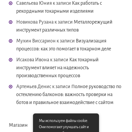
Савельева Юния
к записи
Как работать с
рекордными токарными изделиями
Новикова Рузана
к записи
Металлорежущий
инструмент различных типов
Мухин Виссарион
к записи
Визуализация
процессов: как это помогает в токарном деле
Исакова Ивона
к записи
Как токарный
инструмент влияет на надежность
производственных процессов
Артемьев Денис
к записи
Полное руководство по
остеклению балконов: важность проверки на
ботов и правильное взаимодействие с сайтом
Мы используем файлы cookie.
Магазин
Они помогают улучшать сайт и