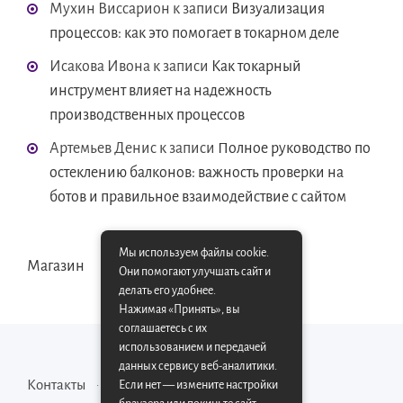
Мухин Виссарион
к записи
Визуализация
процессов: как это помогает в токарном деле
Исакова Ивона
к записи
Как токарный
инструмент влияет на надежность
производственных процессов
Артемьев Денис
к записи
Полное руководство по
остеклению балконов: важность проверки на
ботов и правильное взаимодействие с сайтом
Мы используем файлы cookie.
Магазин
Они помогают улучшать сайт и
делать его удобнее.
Нажимая «Принять», вы
соглашаетесь с их
использованием и передачей
данных сервису веб-аналитики.
Контакты
Карта сайта
Если нет — измените настройки