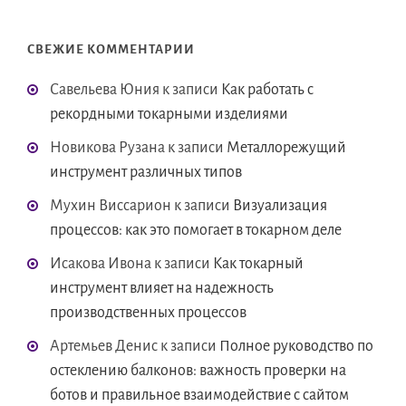
СВЕЖИЕ КОММЕНТАРИИ
Савельева Юния
к записи
Как работать с
рекордными токарными изделиями
Новикова Рузана
к записи
Металлорежущий
инструмент различных типов
Мухин Виссарион
к записи
Визуализация
процессов: как это помогает в токарном деле
Исакова Ивона
к записи
Как токарный
инструмент влияет на надежность
производственных процессов
Артемьев Денис
к записи
Полное руководство по
остеклению балконов: важность проверки на
ботов и правильное взаимодействие с сайтом