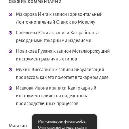
СВЕЖИЕ КОММЕНТАРИИ
Макарова Инга
к записи
Горизонтальный
Ленточнопильный Станок по Металлу
Савельева Юния
к записи
Как работать с
рекордными токарными изделиями
Новикова Рузана
к записи
Металлорежущий
инструмент различных типов
Мухин Виссарион
к записи
Визуализация
процессов: как это помогает в токарном деле
Исакова Ивона
к записи
Как токарный
инструмент влияет на надежность
производственных процессов
Мы используем файлы cookie.
Магазин
Они помогают улучшать сайт и