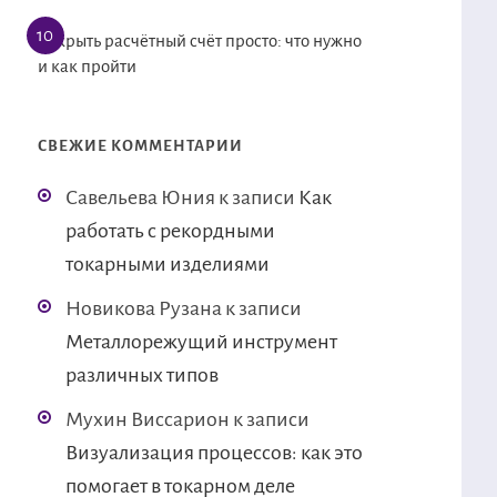
Открыть расчётный счёт просто: что нужно
и как пройти
СВЕЖИЕ КОММЕНТАРИИ
Савельева Юния
к записи
Как
работать с рекордными
токарными изделиями
Новикова Рузана
к записи
Металлорежущий инструмент
различных типов
Мухин Виссарион
к записи
Визуализация процессов: как это
помогает в токарном деле