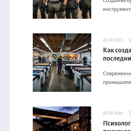
Создание о
инструмента
28.02.2025 ·
Как созд
последни
Современно
промышленно
28.02.2025 ·
Психологи