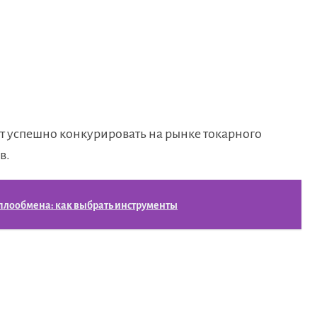
т успешно конкурировать на рынке токарного
в.
еплообмена: как выбрать инструменты