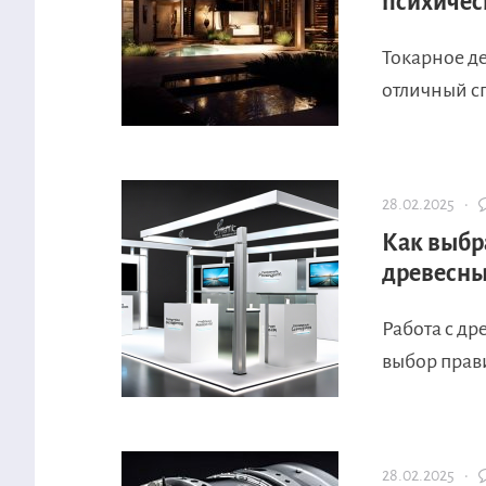
психичес
Токарное де
отличный сп
28.02.2025 ·
Как выбр
древесн
Работа с др
выбор прави
28.02.2025 ·