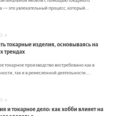
ригинальной мебели с помощью токарного
 — это увлекательный процесс, который...
0
ать токарные изделия, основываясь на
х трендах
е токарное производство востребовано как в
сти, так и в ремесленной деятельности....
0
я и токарное дело: как хобби влияет на