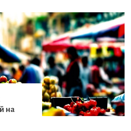
к
й на