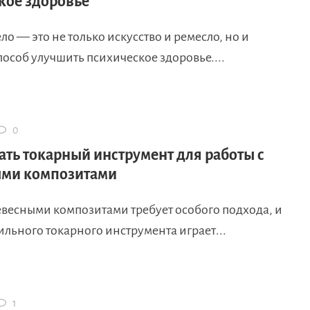
кое здоровье
ло — это не только искусство и ремесло, но и
особ улучшить психическое здоровье....
0
ать токарный инструмент для работы с
ыми композитами
евесными композитами требует особого подхода, и
льного токарного инструмента играет...
1