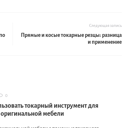
Следующая запись
по
Прямые и косые токарные резцы: разница
и применение
0
льзовать токарный инструмент для
 оригинальной мебели