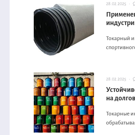
28.02.2025 ·
Применен
индустри
Токарный и
спортивного
28.02.2025 ·
Устойчив
на долго
Токарные и
обрабатыва