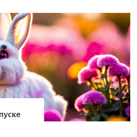
пуске