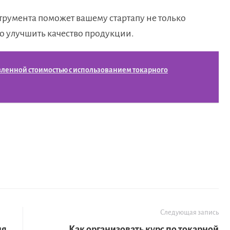
румента поможет вашему стартапу не только
но улучшить качество продукции.
вленной стоимостью с использованием токарного
Следующая запись
ия
Как организовать курс по токарной