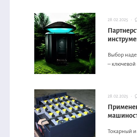
28.02.2025 ·
Партнерс
инструмен
Выбор наде
– ключевой 
28.02.2025 ·
Применен
машинос
Токарный и