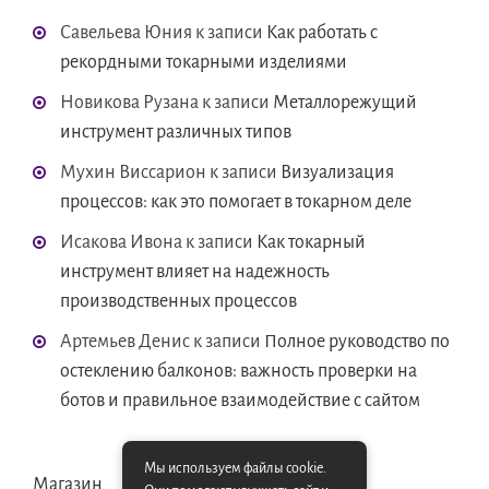
Савельева Юния
к записи
Как работать с
рекордными токарными изделиями
Новикова Рузана
к записи
Металлорежущий
инструмент различных типов
Мухин Виссарион
к записи
Визуализация
процессов: как это помогает в токарном деле
Исакова Ивона
к записи
Как токарный
инструмент влияет на надежность
производственных процессов
Артемьев Денис
к записи
Полное руководство по
остеклению балконов: важность проверки на
ботов и правильное взаимодействие с сайтом
Мы используем файлы cookie.
Магазин