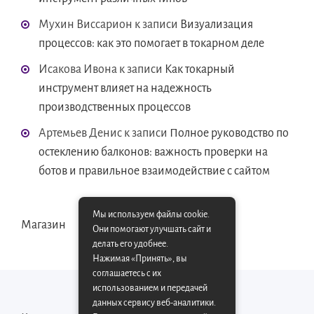
Мухин Виссарион
к записи
Визуализация
процессов: как это помогает в токарном деле
Исакова Ивона
к записи
Как токарный
инструмент влияет на надежность
производственных процессов
Артемьев Денис
к записи
Полное руководство по
остеклению балконов: важность проверки на
ботов и правильное взаимодействие с сайтом
Мы используем файлы cookie.
Магазин
Они помогают улучшать сайт и
делать его удобнее.
Нажимая «Принять», вы
соглашаетесь с их
использованием и передачей
данных сервису веб-аналитики.