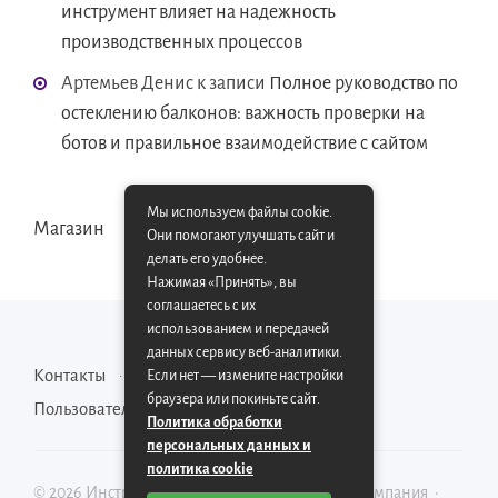
инструмент влияет на надежность
производственных процессов
Артемьев Денис
к записи
Полное руководство по
остеклению балконов: важность проверки на
ботов и правильное взаимодействие с сайтом
Мы используем файлы cookie.
Магазин
Они помогают улучшать сайт и
делать его удобнее.
Нажимая «Принять», вы
соглашаетесь с их
использованием и передачей
данных сервису веб-аналитики.
Контакты
Карта сайта
Если нет — измените настройки
браузера или покиньте сайт.
Пользовательское соглашение
Политика обработки
персональных данных и
политика cookie
©
2026
Инструментально-производственная компания
·