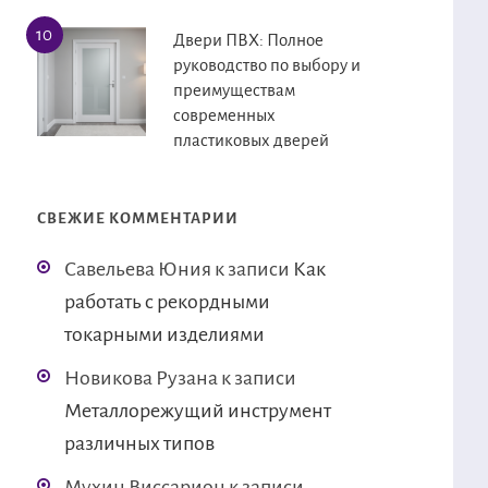
Двери ПВХ: Полное
руководство по выбору и
преимуществам
современных
пластиковых дверей
СВЕЖИЕ КОММЕНТАРИИ
Савельева Юния
к записи
Как
работать с рекордными
токарными изделиями
Новикова Рузана
к записи
Металлорежущий инструмент
различных типов
Мухин Виссарион
к записи