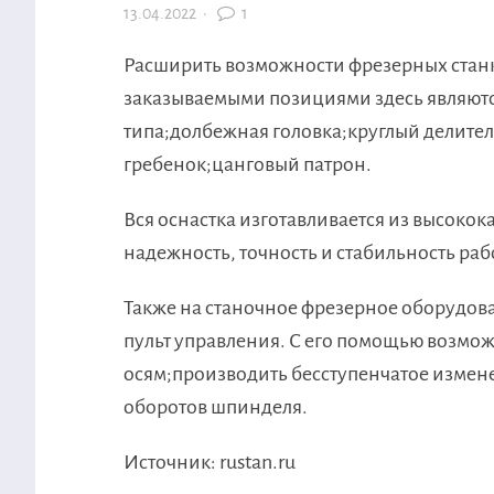
13.04.2022
·
1
Расширить возможности фрезерных станк
заказываемыми позициями здесь являютс
типа;долбежная головка;круглый делител
гребенок;цанговый патрон.
Вся оснастка изготавливается из высокок
надежность, точность и стабильность ра
Также на станочное фрезерное оборудо
пульт управления. С его помощью возмо
осям;производить бесступенчатое измен
оборотов шпинделя.
Источник: rustan.ru