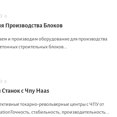
0
ля Производства Блоков
аем и производим оборудование для производства
етонных строительных блоков...
0
 Станок с Чпу Haas
ктивные токарно-револьверные центры с ЧПУ от
tionТочность, стабильность, производительность...