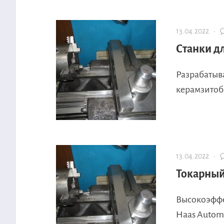
13.04.2022 ·
Станки д
Разрабатыв
керамзитоб
13.04.2022 ·
Токарный
Высокоэффе
Haas Automa