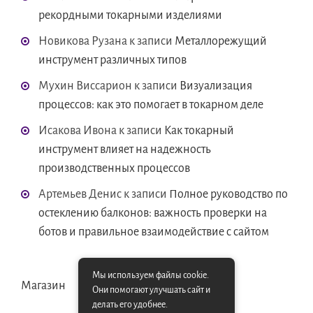
рекордными токарными изделиями
Новикова Рузана
к записи
Металлорежущий
инструмент различных типов
Мухин Виссарион
к записи
Визуализация
процессов: как это помогает в токарном деле
Исакова Ивона
к записи
Как токарный
инструмент влияет на надежность
производственных процессов
Артемьев Денис
к записи
Полное руководство по
остеклению балконов: важность проверки на
ботов и правильное взаимодействие с сайтом
Мы используем файлы cookie.
Магазин
Они помогают улучшать сайт и
делать его удобнее.