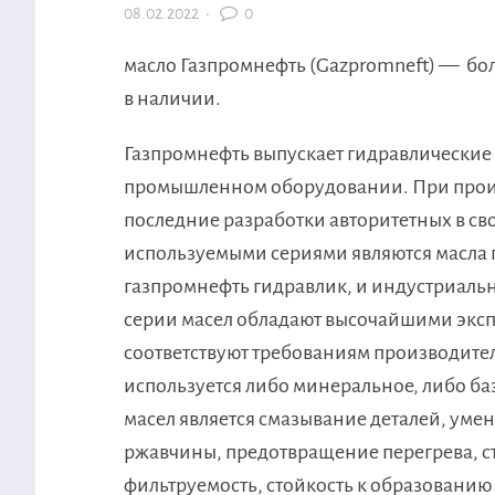
08.02.2022
·
0
масло Газпромнефть (Gazpromneft) — б
в наличии.
Газпромнефть выпускает гидравлические 
промышленном оборудовании. При произ
последние разработки авторитетных в сво
используемыми сериями являются масла г
газпромнефть гидравлик, и индустриаль
серии масел обладают высочайшими экс
соответствуют требованиям производите
используется либо минеральное, либо ба
масел является смазывание деталей, уме
ржавчины, предотвращение перегрева, ст
фильтруемость, стойкость к образованию