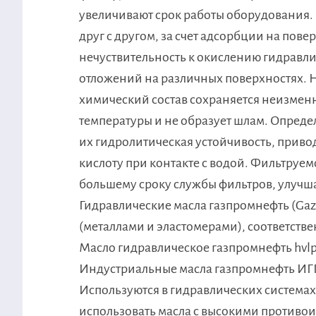
увеличивают срок работы оборудования
друг с другом, за счет адсорбции на пове
нечуствительность к окислению гидравли
отложений на различных поверхностях. Н
химический состав сохраняется неизмен
температуры и не образует шлам. Опред
их гидролитическая устойчивость, приво
кислоту при контакте с водой. Фильтруе
большему сроку службы фильтров, улучш
Гидравлические масла газпромнефть (Ga
(металлами и эластомерами), соответстве
Масло гидравлическое газпромнефть hvlp
Индустриальные масла газпромнефть ИГП-
Используются в гидравлических система
использовать масла с высокими противо