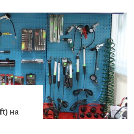
t) на