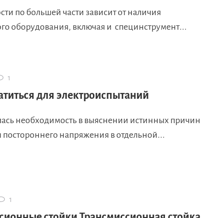
ти по большей части зависит от наличия
го оборудования, включая и специнструмент...
1
атиться для электроиспытаний
лась необходимость в выяснении истинных причин
 постороннего напряжения в отдельной...
1
сионные стойки Трансмиссионная стойка