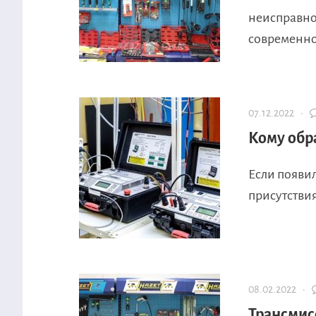
неисправнос
современно
07.12.2022 ·
Кому обр
Если появи
присутствия
08.02.2022 ·
Трансмис