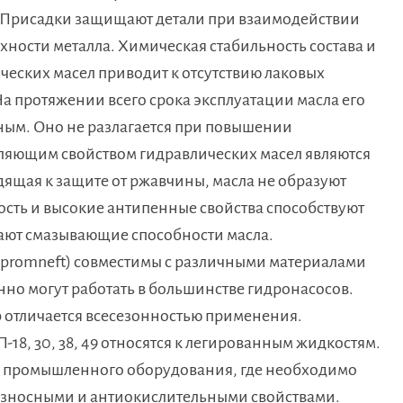
. Присадки защищают детали при взаимодействии
рхности металла. Химическая стабильность состава и
ческих масел приводит к отсутствию лаковых
а протяжении всего срока эксплуатации масла его
ным. Оно не разлагается при повышении
еляющим свойством гидравлических масел являются
дящая к защите от ржавчины, масла не образуют
мость и высокие антипенные свойства способствуют
ают смазывающие способности масла.
zpromneft) совместимы с различными материалами
нно могут работать в большинстве гидронасосов.
 отличается всесезонностью применения.
18, 30, 38, 49 относятся к легированным жидкостям.
х промышленного оборудования, где необходимо
износными и антиокислительными свойствами.