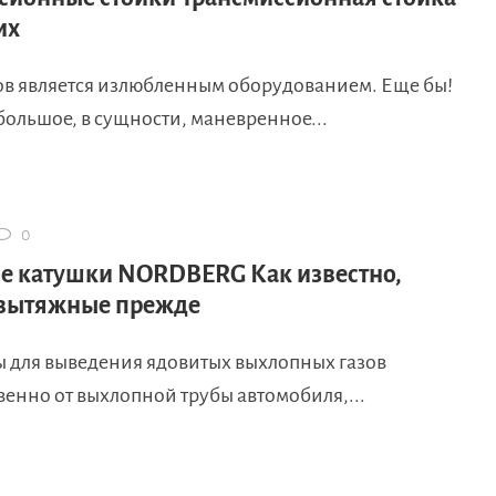
их
ов является излюбленным оборудованием. Еще бы!
большое, в сущности, маневренное...
0
 катушки NORDBERG Как известно,
 вытяжные прежде
ы для выведения ядовитых выхлопных газов
енно от выхлопной трубы автомобиля,...