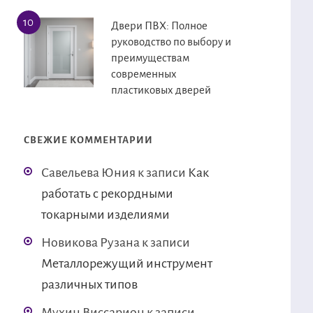
Двери ПВХ: Полное
руководство по выбору и
преимуществам
современных
пластиковых дверей
СВЕЖИЕ КОММЕНТАРИИ
Савельева Юния
к записи
Как
работать с рекордными
токарными изделиями
Новикова Рузана
к записи
Металлорежущий инструмент
различных типов
Мухин Виссарион
к записи