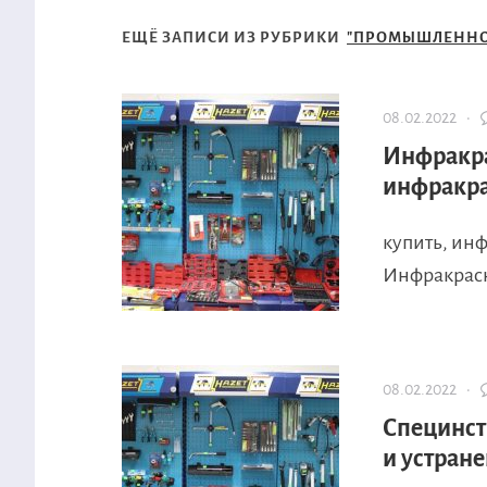
ЕЩЁ ЗАПИСИ ИЗ РУБРИКИ
"ПРОМЫШЛЕННО
08.02.2022 ·
Инфракра
инфракра
купить, ин
Инфракрасн
08.02.2022 ·
Специнст
и устран